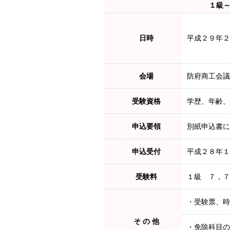
１級
日時
平成２９年２
会場
防府商工会議
受験資格
学歴、年齢、
申込要領
別紙申込書に
申込受付
平成２８年１
受験料
１級 ７，７
・受験票、時
そ の 他
・免除科目の