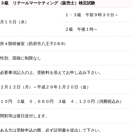
～３級 リテールマーケティング（販売士）検定試験
１・３級 午前９時３０分～
月１５日（水）
２級 午後１時～
所４階研修室（防府市八王子2-8-9）
性別、国籍に制限なし
必要事項記入の上、受験料を添えてお申し込み下さい。
２月１２日（月）～平成２９年１月２０日（金）
１０円 ２級 ５，６６０円 ３級 ４，１２０円（消費税込み）
間割等は後日送付します。
ある方は受験申込の際、必ず証明書を提出して下さい。