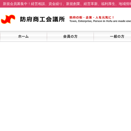
新規会員募集中！経営相談、資金繰り、新規創業、経営革新、福利厚生、地域情