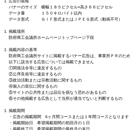
広告の規格
バナーのサイズ 横幅１８５ピクセル×高さ６６ピクセル
データ量 １５０キロバイト以内
データ形式 ＧＩＦ形式またはＪＰＥＧ形式（動画不可）
掲載場所
防府商工会議所ホームページトップページ下段
掲載内容の基準
防府商工会議所サイトに掲載するバナー広告は、事業所ＰＲのた
以下に該当する広告については掲載できません
①関係法令等に違反するもの
②公序良俗等に違反するもの
③政治活動または宗教活動に関するもの
④個人の宣伝に関するもの
⑤サイトの公共性または品位を損なう恐れがあるもの
⑥その他掲載する広告として当所が適当でないと判断するもの
掲載期間
・広告の掲載期間 6ヶ月間コースまたは１年間コースとなります
・掲載開始日 希望掲載期間の初回月の１日
・掲載終了日 希望掲載期間の最終月の末日