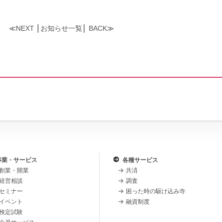
≪
NEXT
│
お知らせ一覧
│
BACK
≫
事業・サービス
各種サービス
創業・開業
共済
経営相談
調査
セミナー
困った時の駆け込み寺
イベント
融資制度
検定試験