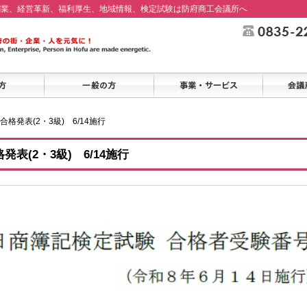
創業、経営革新、福利厚生、地域情報、検定試験は防府商工会議所へ
格発表(2・3級) 6/14施行
表(2・3級) 6/14施行