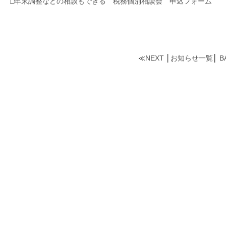
□年末調整などの相談もできる 税務個別相談会 申込フォーム
≪
NEXT
│
お知らせ一覧
│
B