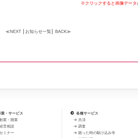
※クリックすると画像データ
≪
NEXT
│
お知らせ一覧
│
BACK
≫
事業・サービス
各種サービス
創業・開業
共済
経営相談
調査
セミナー
困った時の駆け込み寺