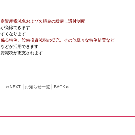
固定資産税減免および欠損金の繰戻し還付制度
税が免除できます
やすくなります
に係る特例、設備投資減税の拡充、その他様々な特例措置など
例などが活用できます
投資減税が拡充されます
≪
NEXT
│
お知らせ一覧
│
BACK
≫